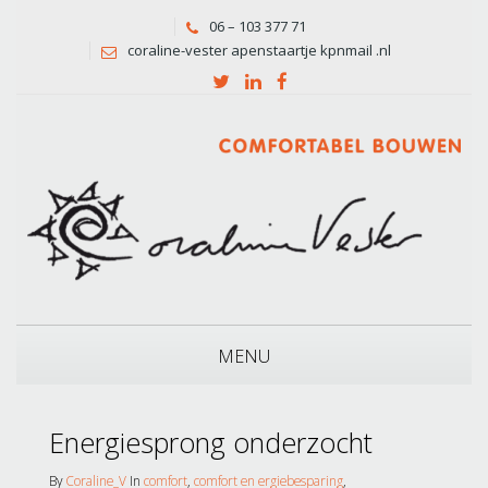
06 – 103 377 71
coraline-vester apenstaartje kpnmail .nl
MENU
Energiesprong onderzocht
By
Coraline_V
In
comfort
,
comfort en ergiebesparing
,