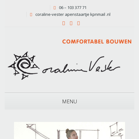
06 – 103 377 71
coraline-vester apenstaartje kpnmail .nl
MENU