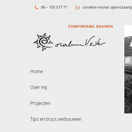
06 – 103 377 71
coraline-vester apenstaartj
Home
Over mij
Projecten
Tips en trucs verbouwen