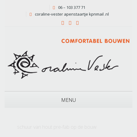
06 – 103 377 71
coraline-vester apenstaartje kpnmail .nl
MENU
schuur van hout pre-fab op de bouw