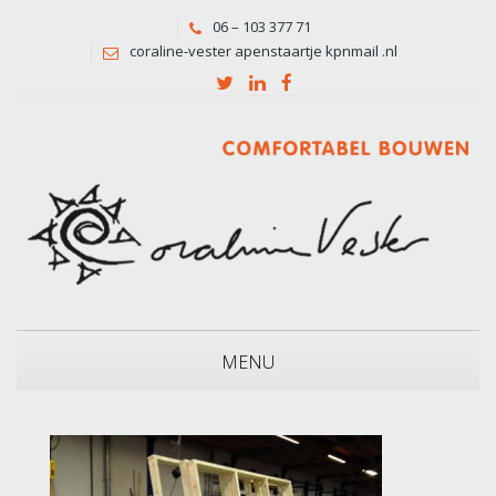
06 – 103 377 71
coraline-vester apenstaartje kpnmail .nl
MENU