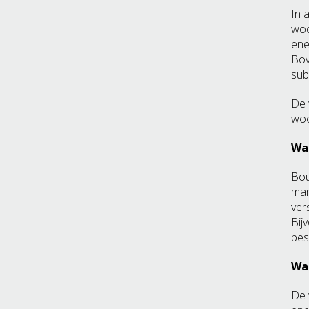
In 
woo
ene
Bov
sub
De 
woo
Wa
Bou
man
ver
Bij
bes
Wa
De 