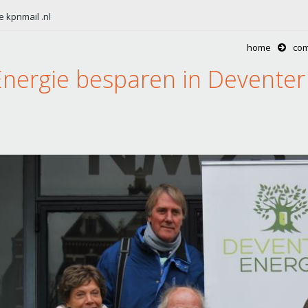
e kpnmail .nl
home
com
Energie besparen in Deventer