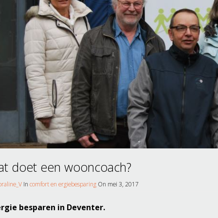
t doet een wooncoach?
oraline_V
In
comfort en ergiebesparing
On mei 3, 2017
rgie besparen in Deventer.