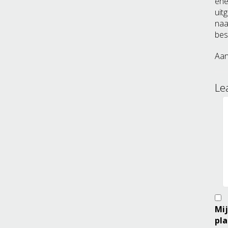
ene
uit
naa
bes
Aan
Le
Mij
pla