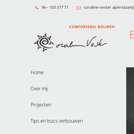
06 – 103 377 71
coraline-vester apenstaartj
Home
Over mij
Projecten
Tips en trucs verbouwen