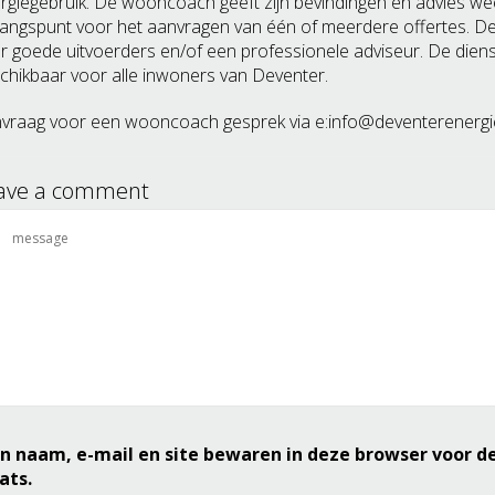
rgiegebruik. De wooncoach geeft zijn bevindingen en advies weer
gangspunt voor het aanvragen van één of meerdere offertes. 
r goede uitvoerders en/of een professionele adviseur. De dien
chikbaar voor alle inwoners van Deventer.
vraag voor een wooncoach gesprek via e:
info@deventerenergie
ave a comment
n naam, e-mail en site bewaren in deze browser voor d
ats.