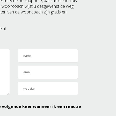
 in een kort rapportje, dat kan dienen als
De wooncoach wijst u desgewenst de weg
sten van de wooncoach zijn gratis en
.nl
e volgende keer wanneer ik een reactie