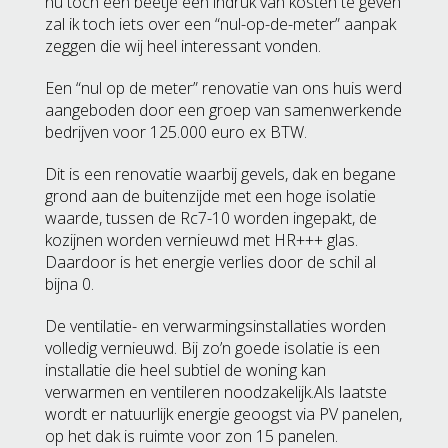
nu toch een beetje een indruk van kosten te geven
zal ik toch iets over een “nul-op-de-meter” aanpak
zeggen die wij heel interessant vonden.
Een “nul op de meter” renovatie van ons huis werd
aangeboden door een groep van samenwerkende
bedrijven voor 125.000 euro ex BTW.
Dit is een renovatie waarbij gevels, dak en begane
grond aan de buitenzijde met een hoge isolatie
waarde, tussen de Rc7-10 worden ingepakt, de
kozijnen worden vernieuwd met HR+++ glas.
Daardoor is het energie verlies door de schil al
bijna 0.
De ventilatie- en verwarmingsinstallaties worden
volledig vernieuwd. Bij zo’n goede isolatie is een
installatie die heel subtiel de woning kan
verwarmen en ventileren noodzakelijk.Als laatste
wordt er natuurlijk energie geoogst via PV panelen,
op het dak is ruimte voor zon 15 panelen.